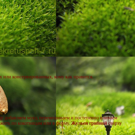
х или консервированных, кому как нравится.
оду добавляем муку, перемешиваем и постепенно вливаем
ожить по кокотницам или в форму.
Жульен грибной
сверху