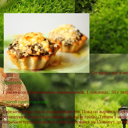
Сегодня у нас в 
Продукты:
1 банка консервированных шампиньонов, 1 луковица, 50 г твер
Способ приготовления:
Нарезаем мелко лук и поджариваем его. Пока он жарится, наре
оставшуюся жидкость из банки, где были грибы. Тушим 5 мину
посыпаем тертым сыром и ставим в духовку на 15 минут, до об