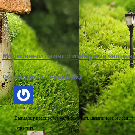
Морковный салат с имбирной заправ
Обсуждение: 10 комментариев
Валерий
:
17 января 2012 в 18:55
Выглядит красиво! А если заменить шампиньоны лесным
Ответить