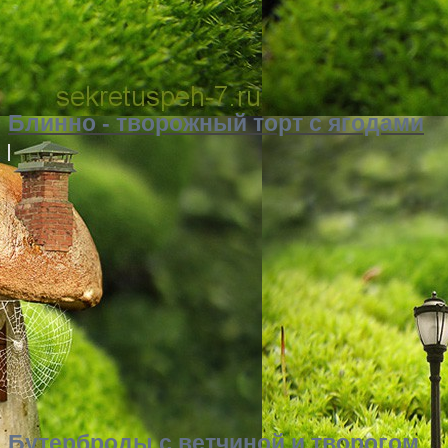
Блинно - творожный торт с ягодами
Бутерброды с ветчиной и творогом