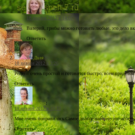
Оксана
:
18 января 2012 в 14:07
Валерий, грибы можно готовить любые, это дело вк
Ответить
Диля
:
18 января 2012 в 3:26
Рецепт очень простой и готовится быстро, всем придется
Ответить
Елена
:
19 января 2012 в 10:33
Мне очень понравилось Самое долгое наверно это испечь
Ответить