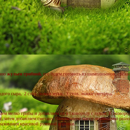
меню
жульен грибной,
его будем готовить из шампиньонов, свежи
дого сыра, 2 стол. ложки муки, 3 стол. ложки сметаны.
заем мелко грибы и добавляем их в сковороду с луком. В сковор
т, затем добавляем сметану. Полученную массу необходимо разл
разования красивой румяной корочки.