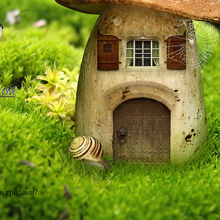
кой
и грибами?