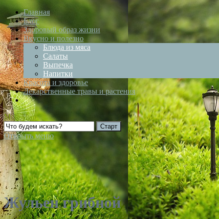
Главная
Блог
Здоровый образ жизни
Вкусно и полезно
Блюда из мяса
Салаты
Выпечка
Напитки
Красота и здоровье
Лекарственные травы и растения
Мой Мир
Открыть меню
Жульен грибной