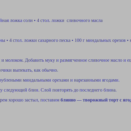
 чайная ложка соли • 4 стол. ложки сливочного масла
аны • 4 стол. ложки сахарного песка • 100 г миндальных орехов •
 и молоком. Добавить муку и размягченное сливочное масло и е
нчики выпекать, как обычно.
, рублеными миндальными орехами и нарезанными ягодами.
у следующий блин. Слой повторять до последнего блина.
крем хорошо застыл, поставим
блинно — творожный торт с яг