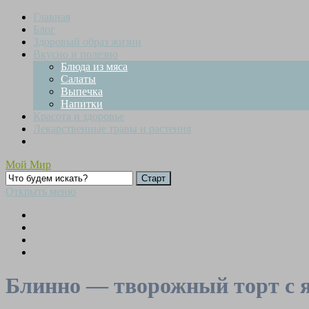
Главная
Блог
Здоровый образ жизни
Вкусно и полезно
Блюда из мяса
Салаты
Выпечка
Напитки
Красота и здоровье
Лекарственные травы и растения
Мой Мир
Открыть меню
Блинно — творожный торт с 